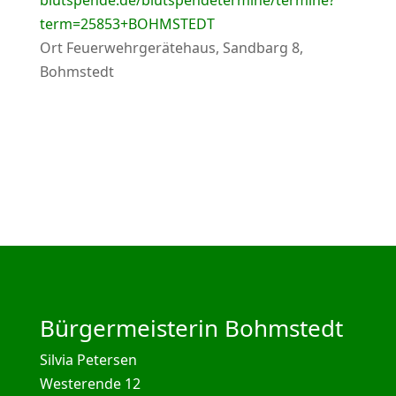
blutspende.de/blutspendetermine/termine?
term=25853+BOHMSTEDT
Ort
Feuerwehrgerätehaus, Sandbarg 8,
Bohmstedt
Bürgermeisterin Bohmstedt
Silvia Petersen
Westerende 12